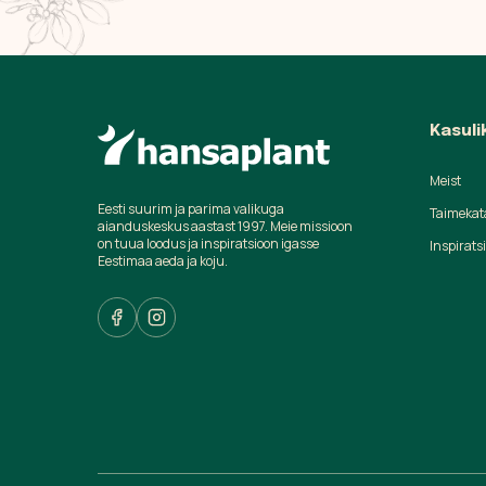
Kasuli
Meist
Eesti suurim ja parima valikuga
Taimekat
aianduskeskus aastast 1997. Meie missioon
on tuua loodus ja inspiratsioon igasse
Inspirats
Eestimaa aeda ja koju.