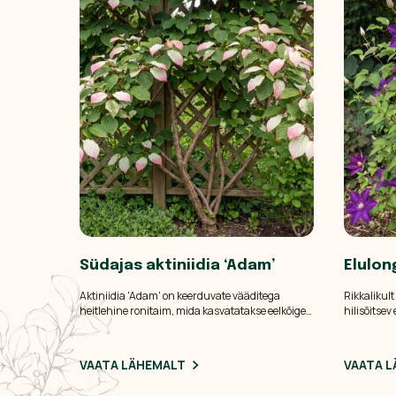
Südajas aktiniidia ‘Adam’
Elulon
Aktiniidia 'Adam' on keerduvate vääditega
Rikkalikult
heitlehine ronitaim, mida kasvatatakse eelkõige
hilisõitsev
silmapaistvate ja värvi muutvate lehtede pärast.
ronimisrest
Vananedes muutuvad paljud lehed osalt
pottidesse
kreemvalgeks ja hiljem lisandub roosakas toon.
VAATA LÄHEMALT
VAATA 