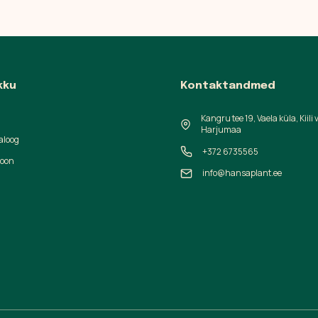
kku
Kontaktandmed
Kangru tee 19, Vaela küla, Kiili 
Harjumaa
aloog
+372 6735565
ioon
info@hansaplant.ee