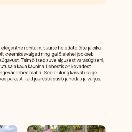
ja elegantne ronitaim, suurte heledate õite ja pika
lt kreemikasvalged ning igal õielehel jookseb
e sügavust. Taim õitseb suve algusest varasügiseni,
istutusala kaua kaunina. Lehestik on kevadest
langevad lehed maha . See elulõng kasvab kõige
d päikest, kuid juurestik püsib jahedas ja varjus.