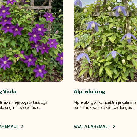
g Viola
Alpi elulõng
 lillaõieline ja tugeva kasvuga
Alpi elulõng on kompaktne ja külmaki
 elulõng, mis sobib hästi
ronitaim. Kevadel avanevad longus
idele, piiretele, võlvidele ja suurtesse
kellukakujulised õied ning hiljem teki
.
pilkupüüdvad seemnetutid. Sobib väi
võrele ning kasvab hästi ka heledas po
LÄHEMALT
VAATA LÄHEMALT
Eelistab jahedat juureala ning ühtlasel
vett hästi läbilaskvat mulda.