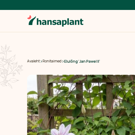
›
›
Avaleht
Ronitaimed
Elulõng ‘Jan Pawel II’