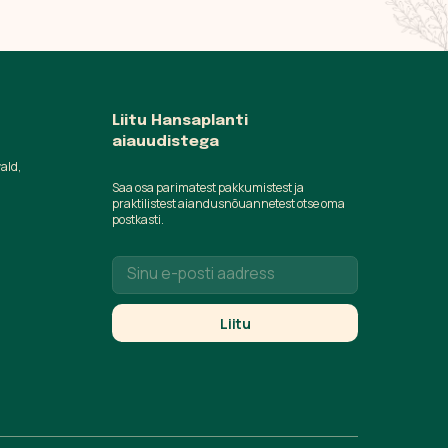
Liitu Hansaplanti
aiauudistega
vald,
Saa osa parimatest pakkumistest ja
praktilistest aiandusnõuannetest otse oma
postkasti.