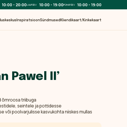
10:00 - 20:00
10:00 - 19:00
10:00 - 19:00
LAUPÄEV
PÜHAPÄEV
duskeskus
Inspiratsioon
Sündmused
Kliendikaart/Kinkekaart
n Pawel II’
 õrnroosa triibuga
estidele, seintele ja pottidesse
se või poolvarjulisse kasvukohta niiskes mullas