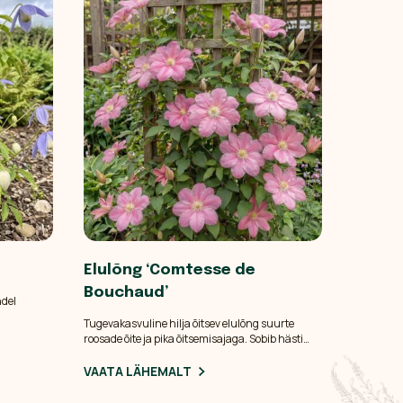
Elulõng ‘Comtesse de
Bouchaud’
ndel
Tugevakasvuline hilja õitsev elulõng suurte
vad
roosade õite ja pika õitsemisajaga. Sobib hästi
kesele
seinte, piirete ja tugede katmiseks ning kasvab
olvarjus.
nii peenras kui ka suurtes pottides.
VAATA LÄHEMALT
t niisket,