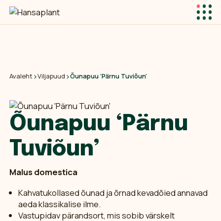
›
›
Õunapuu ‘Pärnu Tuviõun’
Avaleht
Viljapuud
Õunapuu ‘Pärnu
Tuviõun’
Malus domestica
Kahvatukollased õunad ja õrnad kevadõied annavad
aeda klassikalise ilme.
Vastupidav pärandsort, mis sobib värskelt