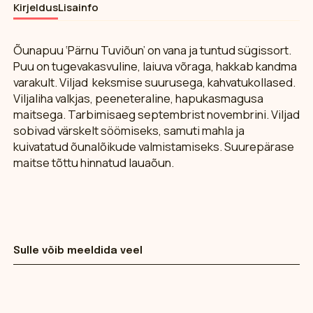
Kirjeldus
Lisainfo
Õunapuu ‘Pärnu Tuviõun’ on vana ja tuntud sügissort.
Puu on tugevakasvuline, laiuva võraga, hakkab kandma
varakult. Viljad keksmise suurusega, kahvatukollased.
Viljaliha valkjas, peeneteraline, hapukasmagusa
maitsega. Tarbimisaeg septembrist novembrini. Viljad
sobivad värskelt söömiseks, samuti mahla ja
kuivatatud õunalõikude valmistamiseks. Suurepärase
maitse tõttu hinnatud lauaõun.
Sulle võib meeldida veel