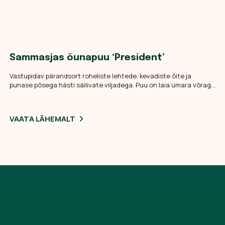
Sammasjas õunapuu ‘President’
Vastupidav pärandsort roheliste lehtede, kevadiste õite ja
punase põsega hästi säilivate viljadega. Puu on laia ümara võraga
ning seda hinnatakse hea haiguskindluse tõttu.
VAATA LÄHEMALT