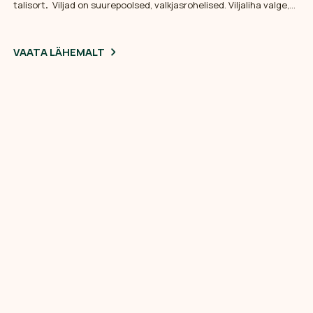
talisort
.
Viljad on suurepoolsed, valkjasrohelised. Viljaliha valge,
mahlane, omapäraselt magushapu. Sordi olemasolu aias
suurendab teiste sortide saagikust. Suurepärane, pikaealine sort
erinevate hoidiste ja küpsetiste valmistamiseks.
VAATA LÄHEMALT