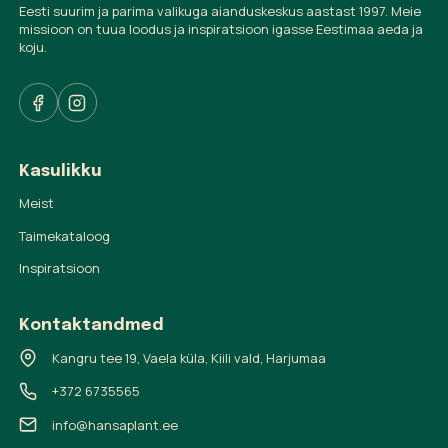
Eesti suurim ja parima valikuga aianduskeskus aastast 1997. Meie
missioon on tuua loodus ja inspiratsioon igasse Eestimaa aeda ja
koju.
Kasulikku
Meist
Taimekataloog
Inspiratsioon
Kontaktandmed
Kangru tee 19, Vaela küla, Kiili vald, Harjumaa
+372 6735565
info@hansaplant.ee