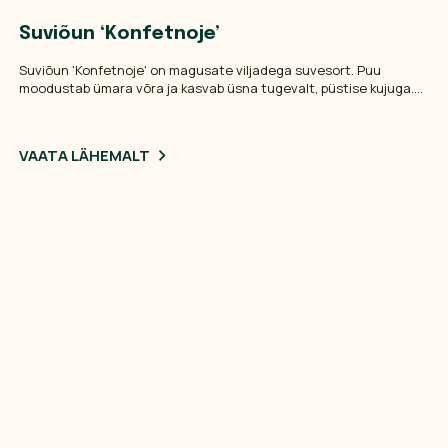
Suviõun ‘Konfetnoje’
Suviõun 'Konfetnoje' on magusate viljadega suvesort. Puu
moodustab ümara võra ja kasvab üsna tugevalt, püstise kujuga.
Viljad on põhivärvuselt kollased, õrna roosaka triibuga, keskmise
suurusega. Viljaliha magemagus ja mahlane. Puu hakkab kiiresti
vilja kandma ja on saagikas.
VAATA LÄHEMALT