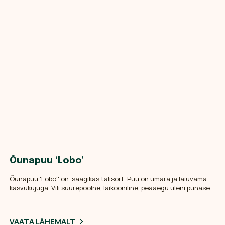
Õunapuu ‘Lobo’
Õunapuu 'Lobo'' on saagikas talisort. Puu on ümara ja laiuvama
kasvukujuga. Vili suurepoolne, laikooniline, peaaegu üleni punase
kattevärvusega. Viljaliha valge, hapumagus, vürtsikas.
Tarbimisküpseks saavad novembris. Talve- ja haiguskindlus hea.
Suurepärane jõuluõun.
VAATA LÄHEMALT