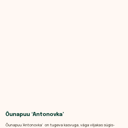
Õunapuu ‘Antonovka’
Õunapuu 'Antonovka' on tugeva kasvuga, väga viljakas sügis-