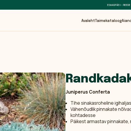
ESMASPÄEV - REEDE
Avaleht
Taimekataloog
Aian
Randkadaka
Juniperus Conferta
Tihe sinakasroheline igihaljas
Vähenõudlik pinnakate nõlvad
kohtadesse
Päikest armastav pinnakate, 