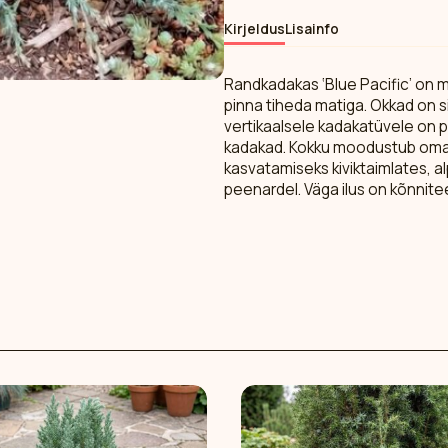
Kirjeldus
Lisainfo
Randkadakas ‘Blue Pacific’ on ma
pinna tiheda matiga. Okkad on si
vertikaalsele kadakatüvele on 
kadakad. Kokku moodustub omapä
kasvatamiseks kiviktaimlates, a
peenardel. Väga ilus on kõnnitee