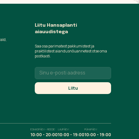
Liitu Hansaplanti
aiauudistega
vald,
Saa osa parimatest pakkumistest ja
praktilistest aiandusnõuannetest otse oma
postkasti.
ESMASPÄEV - REEDE:
LAUPÄEV:
PÜHAPÄEV:
10:00 - 20:00
10:00 - 19:00
10:00 - 19:00