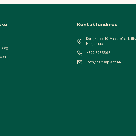
kku
Kontaktandmed
Kangru tee 19, Vaela küla, Kiili 
Harjumaa
aloog
+372 6735565
ioon
info@hansaplant.ee