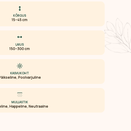
KÕRGUS
15–45 cm
LAIUS
150–300 cm
KASVUKOHT
Päikseline, Poolvarjuline
MULLASTIK
line, Happeline, Neutraalne