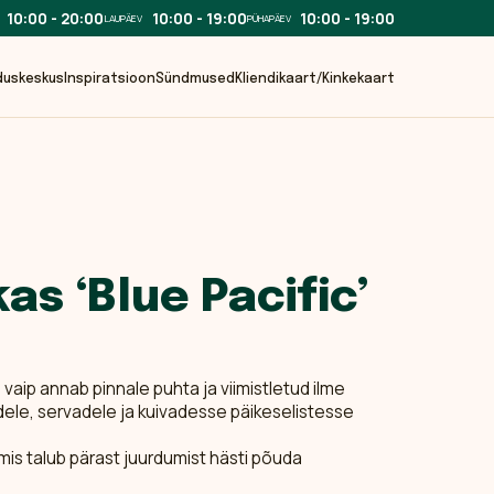
10:00 - 20:00
10:00 - 19:00
10:00 - 19:00
LAUPÄEV
PÜHAPÄEV
duskeskus
Inspiratsioon
Sündmused
Kliendikaart/Kinkekaart
s ‘Blue Pacific’
 vaip annab pinnale puhta ja viimistletud ilme
ele, servadele ja kuivadesse päikeselistesse
mis talub pärast juurdumist hästi põuda