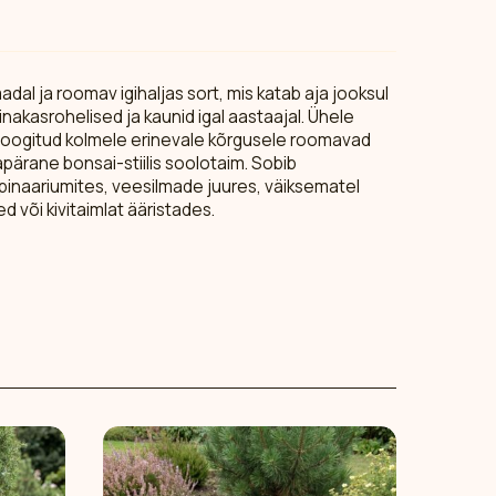
dal ja roomav igihaljas sort, mis katab aja jooksul
nakasrohelised ja kaunid igal aastaajal. Ühele
poogitud kolmele erinevale kõrgusele roomavad
rane bonsai-stiilis soolotaim. Sobib
lpinaariumites, veesilmade juures, väiksematel
d või kivitaimlat ääristades.