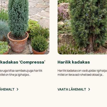
k kadakas ‘Compressa’
Harilik kadakas
svuga kitsa sambakujuga harilik
Harilik kadakas on vastupidav igihalj
llel on tihe ja igihaljas
millel on teravad rohelised okkad ja
eline okastik. Sobib hästi
sinakasmustad marikäbid. Oma mitm
sse, pottidesse ja väikestesse
kasvukuju tõttu sobib ta hästi kiviktai
 kus on vaja aastaringset vormi ja
nõlvale ja vähest hooldust vajavasse a
LÄHEMALT
VAATA LÄHEMALT