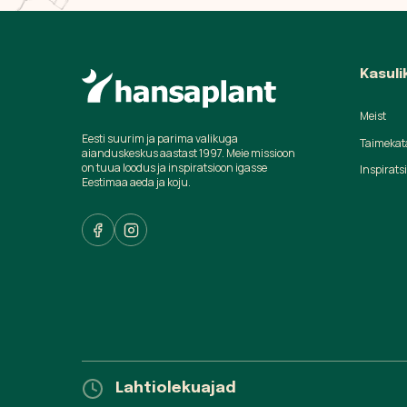
Kasuli
Meist
Eesti suurim ja parima valikuga
Taimekat
aianduskeskus aastast 1997. Meie missioon
on tuua loodus ja inspiratsioon igasse
Inspirats
Eestimaa aeda ja koju.
Lahtiolekuajad