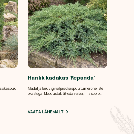
Harilik kadakas ‘Repanda’
as okaspuu,
Madal ja laiuv igihaljas okaspuu tumeroheliste
okastega. Moodustab tiheda vaiba, mis sobib
ekesise
hästi nõlvadele, kiviktaimlasse ja teistesse vähest
mlasse,
hooldust vajavatesse kohtadesse.
eda.
VAATA LÄHEMALT