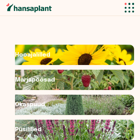
Hooajalilled
Marjapõõsad
Okaspuud
Püsililled