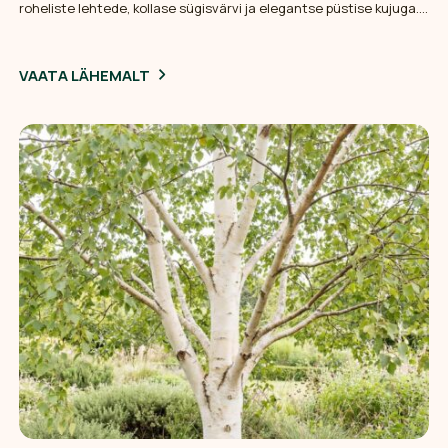
roheliste lehtede, kollase sügisvärvi ja elegantse püstise kujuga.
Pakub aias ilmet kogu aasta vältel.
VAATA LÄHEMALT