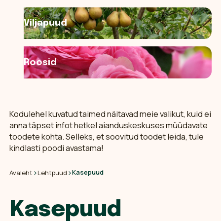
Viljapuud
Roosid
Kodulehel kuvatud taimed näitavad meie valikut, kuid ei
anna täpset infot hetkel aianduskeskuses müüdavate
toodete kohta. Selleks, et soovitud toodet leida, tule
kindlasti poodi avastama!
›
›
Kasepuud
Avaleht
Lehtpuud
Kasepuud