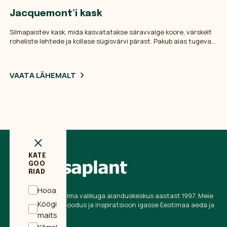
Jacquemont’i kask
Silmapaistev kask, mida kasvatatakse säravvalge koore, värskelt
roheliste lehtede ja kollase sügisvärvi pärast. Pakub aias tugevat
talvist ilmet ning sobib hästi soolopuuks.
VAATA LÄHEMALT
KATE
GOO
RIAD
+
Hooajalilled
Eesti suurim ja parima valikuga aianduskeskus aastast 1997. Meie
Köögivilja- ja
missioon on tuua loodus ja inspiratsioon igasse Eestimaa aeda ja
+
koju.
maitsetaimed