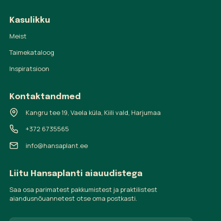
Kasulikku
Meist
Taimekataloog
Inspiratsioon
Kontaktandmed
Kangru tee 19, Vaela küla, Kiili vald, Harjumaa
+372 6735565
info@hansaplant.ee
Liitu Hansaplanti aiauudistega
Saa osa parimatest pakkumistest ja praktilistest
aiandusnõuannetest otse oma postkasti.