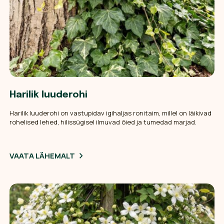
Harilik luuderohi
Harilik luuderohi on vastupidav igihaljas ronitaim, millel on läikivad
rohelised lehed, hilissügisel ilmuvad õied ja tumedad marjad.
VAATA LÄHEMALT