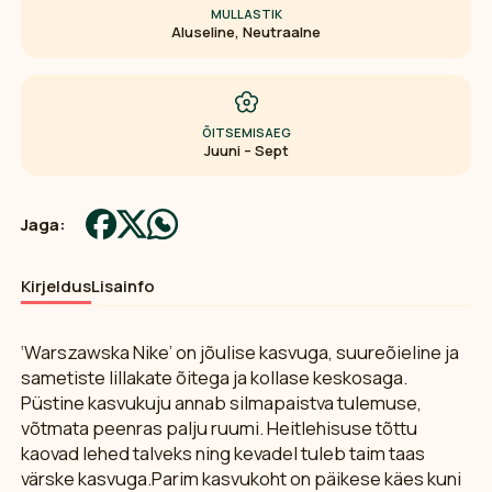
MULLASTIK
Aluseline, Neutraalne
ÕITSEMISAEG
Juuni – Sept
Jaga:
Kirjeldus
Lisainfo
‘Warszawska Nike’ on jõulise kasvuga, suureõieline ja
sametiste lillakate õitega ja kollase keskosaga.
Püstine kasvukuju annab silmapaistva tulemuse,
võtmata peenras palju ruumi. Heitlehisuse tõttu
kaovad lehed talveks ning kevadel tuleb taim taas
värske kasvuga.Parim kasvukoht on päikese käes kuni