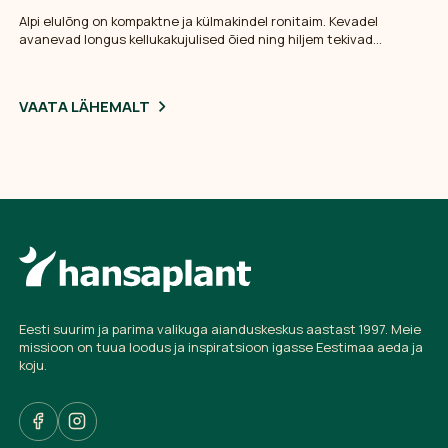
Alpi elulõng on kompaktne ja külmakindel ronitaim. Kevadel
avanevad longus kellukakujulised õied ning hiljem tekivad
pilkupüüdvad seemnetutid. Sobib väikesele võrele ning kasvab
hästi ka heledas poolvarjus. Eelistab jahedat juureala ning
ühtlaselt niisket, vett hästi läbilaskvat mulda.
VAATA LÄHEMALT
Eesti suurim ja parima valikuga aianduskeskus aastast 1997. Meie
missioon on tuua loodus ja inspiratsioon igasse Eestimaa aeda ja
koju.