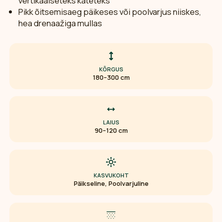
vertikaalseteks kateteks
Pikk õitsemisaeg päikeses või poolvarjus niiskes,
hea drenaažiga mullas
KÕRGUS
180–300 cm
LAIUS
90–120 cm
KASVUKOHT
Päikseline, Poolvarjuline