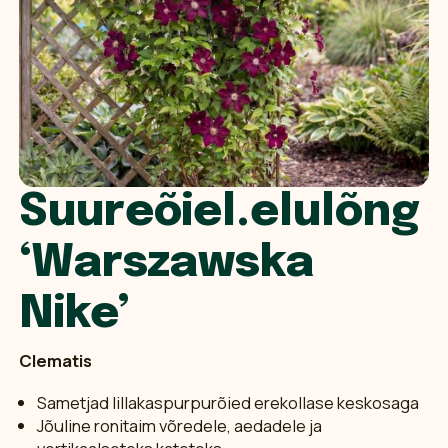
Suureõiel.elulõng
‘Warszawska
Nike’
Clematis
Sametjad lillakaspurpurõied erekollase keskosaga
Jõuline ronitaim võredele, aedadele ja