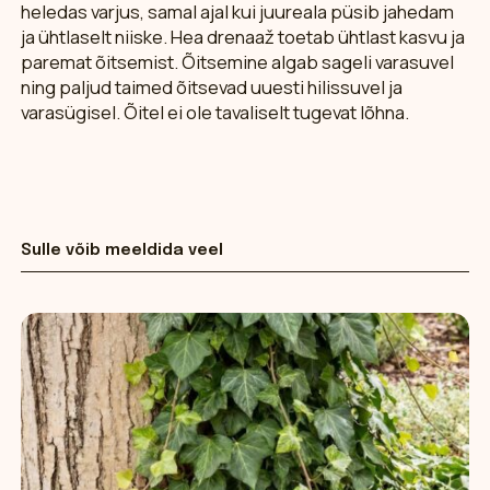
heledas varjus, samal ajal kui juureala püsib jahedam
ja ühtlaselt niiske. Hea drenaaž toetab ühtlast kasvu ja
paremat õitsemist. Õitsemine algab sageli varasuvel
ning paljud taimed õitsevad uuesti hilissuvel ja
varasügisel. Õitel ei ole tavaliselt tugevat lõhna.
Sulle võib meeldida veel