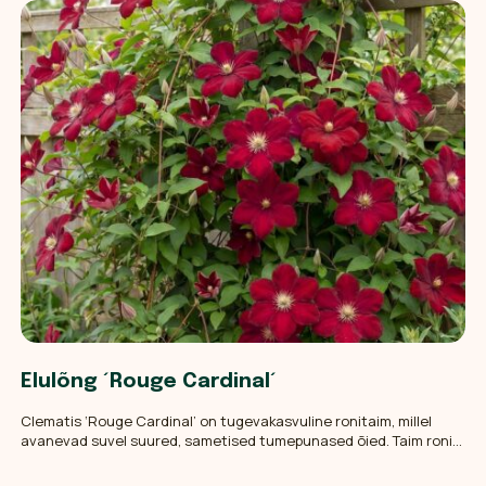
Elulõng ´Rouge Cardinal´
Clematis ‘Rouge Cardinal’ on tugevakasvuline ronitaim, millel
avanevad suvel suured, sametised tumepunased õied. Taim ronib
leherootsudega, mis keerduvad ümber peenikeste tugede, ning
sobib hästi võredele ja aedadele. Parimaks kasvuks vajab ülaosa